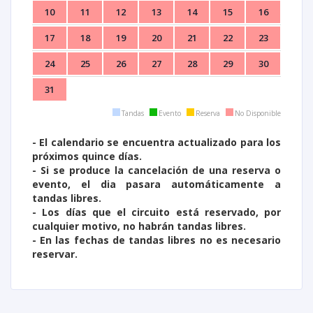
10
11
12
13
14
15
16
17
18
19
20
21
22
23
24
25
26
27
28
29
30
31
Tandas
Evento
Reserva
No Disponible
- El calendario se encuentra actualizado para los
próximos quince días.
- Si se produce la cancelación de una reserva o
evento, el dia pasara automáticamente
a
tandas libres.
- Los días que el circuito está reservado, por
cualquier motivo, no habrán tandas libres.
- En las fechas de tandas libres no es necesario
reservar.