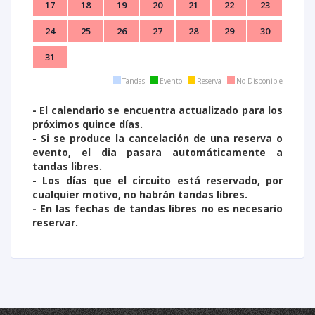
17
18
19
20
21
22
23
24
25
26
27
28
29
30
31
Tandas
Evento
Reserva
No Disponible
- El calendario se encuentra actualizado para los
próximos quince días.
- Si se produce la cancelación de una reserva o
evento, el dia pasara automáticamente
a
tandas libres.
- Los días que el circuito está reservado, por
cualquier motivo, no habrán tandas libres.
- En las fechas de tandas libres no es necesario
reservar.