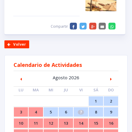
Compartir
Volver
Calendario de Actividades
Agosto 2026
LU
MA
MI
JU
VI
SÁ
DO
1
2
3
4
5
6
8
9
7
10
11
12
13
14
15
16